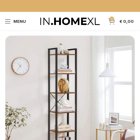
0
MENU
€
0,00