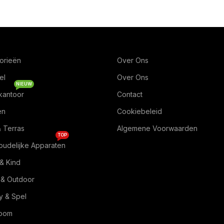
orieën
Over Ons
el
Over Ons
NIEUW
kantoor
Contact
en
Cookiebeleid
& Terras
Algemene Voorwaarden
TOP
oudelijke Apparaten
& Kind
 & Outdoor
 & Spel
Room