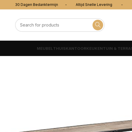
30 Dagen Bedanktermijn - Altijd Snelle Levering - 100
MEUBEL
THUISKANTOOR
KEUKEN
TUIN & TERRA