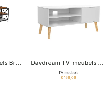
Dawson TV-meubels Bruin
Daydream TV-meubels Wit
TV-meubels
€
156,06
ADD TO CART