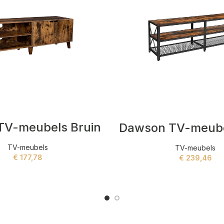
TV-meubels Bruin
TV-meubels
TV-meubels
€
177,78
€
239,46
ADD TO CART
ADD TO CART