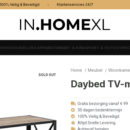
% Veilig & Beveiligd - Klantenservices 24/7
S
HUISHOUDELIJKE APPARATEN
BABY & KIND
SPORT & OUTDOOR
HO
Home
Meubel
Woonkame
SOLD OUT
Daybed TV-m
Gratis bezorging vanaf € 99
30 dagen bedenktermijn
100% Veilig & Beveiligd
Altijd Snelle Levering
Achteraf betalen