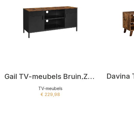
Davina 
Gail TV-meubels Bruin,Zwart
TV-meubels
€
229,98
ADD TO CART