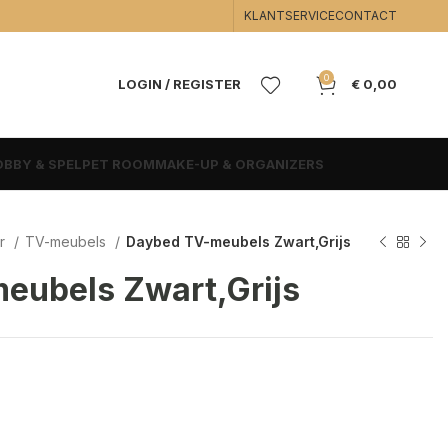
KLANTSERVICE
CONTACT
0
LOGIN / REGISTER
€
0,00
BBY & SPEL
PET ROOM
MAKE-UP & ORGANIZERS
r
TV-meubels
Daybed TV-meubels Zwart,Grijs
eubels Zwart,Grijs