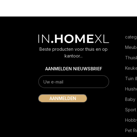
categ
Meub
Beste producten voor thuis en op
kantoor...
Thuis
Keuk
AANMELDEN NIEUWSBRIEF
Tuin 
Huish
Baby 
Sport
Hobby
Pet 