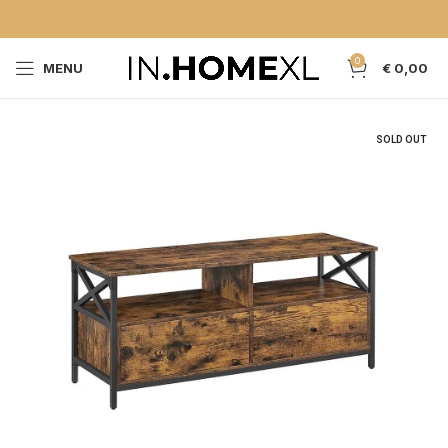
0
MENU
€
0,00
SOLD OUT