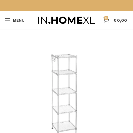
0
MENU
€
0,00