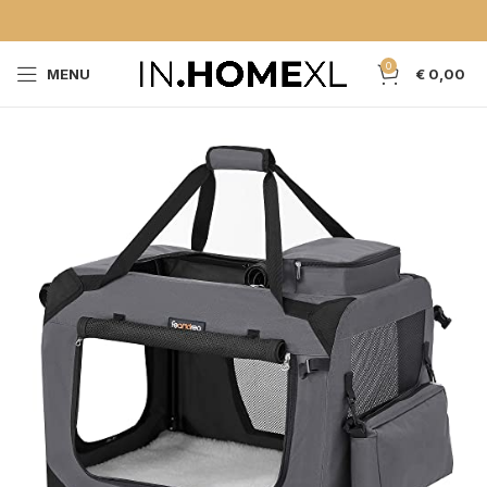
0
MENU
€
0,00